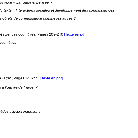
u texte « Langage et pensée »
 texte « Interactions sociales et développement des connaissances »
des objets de connaissance comme les autres ?
et sciences cognitives,
Pages 209-240
[Texte en pdf
]
cognitives
 Piaget
,
Pages 245-273
[Texte en pdf
]
s à l’œuvre de Piaget ?
t des travaux piagétiens