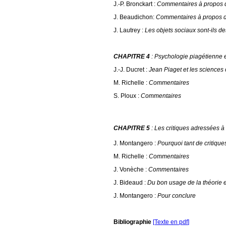
J.-P. Bronckart :
Commentaires à propos d
J. Beaudichon:
Commentaires à propos du
J. Lautrey :
Les objets sociaux sont-ils 
CHAPITRE 4
: Psychologie piagétienne 
J.-J. Ducret :
Jean Piaget et les sciences 
M. Richelle :
Commentaires
S. Ploux :
Commentaires
CHAPITRE 5
: Les critiques adressées à
J. Montangero :
Pourquoi tant de critique
M. Richelle :
Commentaires
J. Vonèche :
Commentaires
J. Bideaud :
Du bon usage de la théorie e
J. Montangero :
Pour conclure
Bibliographie
[Texte en pdf
]