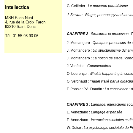
G. Cellérier :
Le nouveau parallélisme
intellectica
J. Stewart : Piaget, phenocopy and the i
MSH
Paris-Nord
4, rue de la Croix Faron
93210 Saint Denis
CHAPITRE 2
: Structures et processus
,
Tél. 01 55 93
93
06
J. Montangero :
Quelques processus de dé
J. Montangero
: Un structuralisme dynam
J. Montangero :
La notion de stade : con
J. Vonèche :
Commentaires
O. Lourenço :
What is happening in conte
G. Vergnaud :
Piaget visité par la didacti
F. Pons et P.A. Doudin :
La conscience : 
CHAPITRE 3
: Langage, interactions soc
E. Veneziano :
Langage et pensée
E. Veneziano :
Interactions sociales et
W. Doise :
La psychologie sociétale de P