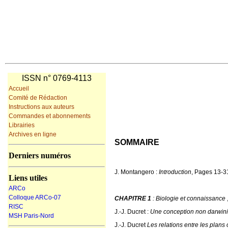
ISSN n° 0769-4113
Accueil
Comité de Rédaction
Instructions aux auteurs
Commandes et abonnements
Librairies
Archives en ligne
SOMMAIRE
Derniers numéros
J. Montangero :
Introduction
,
Pages 13-
Liens utiles
ARCo
Colloque ARCo-07
CHAPITRE 1
: Biologie et connaissance
RISC
J.-J. Ducret :
Une conception non darwini
MSH Paris-Nord
J.-J. Ducret
Les relations entre les plan