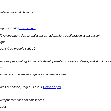
nnate-acquired dichotomy
Pages 75-143
[Texte en pdf
]
veloppement des connaissances : adaptation, équilibration et abstraction
ique
cept-clé ou modèle caduc ?
mporary psychology to Piaget’s developmental processes, stages, and structures
que
de Piaget aux sciences cognitives contemporaines
iales et pensée,
Pages 147-204
[Text
e en pdf
]
 développement des connaissances
iaget