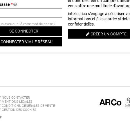
et donc de créer un compte utilisat
 passe
*
vous offre une multitude d'avanta
intellectica s’engage à sécuriser v
informations et à les garder strict
confidentielles.
s avez oublié votre mot de passe ?
CRÉER UN COMPTE
 CONNECTER VIA LE RÉSEAU
// NOUS CONTACTER
// MENTIONS LÉGALES
// CONDITIONS GÉNÉRALES DE VENTE
/ GESTION DES COOKIES