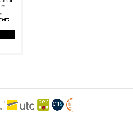
eur qui
ges.
os
ement