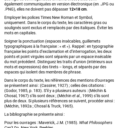
également communiquées en version électronique (en .JPG ou
.PNG), elles ne doivent pas dépasser
12×18 cm
.
Employer les polices Times New Roman et Symbol,
uniquement. Dans le corps du texte, les caractères gras ou
soulignés sont exclus et remplacés par des italiques. Éviter les
mots en capitales.
Soigner la ponctuation (espaces insécables, guillemets
typographiques à la française : « et »). Rappel : en typographie
française les points d’exclamation et d’interrogation, les deux
points et point virgules sont séparés par un espace insécable
du mot précédent. Distinguez les traits d’union (intérieurs aux
mots et expressions) des tirets – longs, et séparés par des
espaces qui isolent des membres de phrase.
Dans le corps du texte, les références des mentions d’ouvrages
se présentent ainsi : (Cassirer, 1927) ; celles des citations :
(Godor, 1985, p. 183). S’il y a plusieurs auteurs : (Méchin &
Chosal, 1967) s’ils sont deux ; (Méchin
et al.
, 1999) s’ils sont
plus de deux. Si plusieurs références se suivent, procéder ainsi :
(Méchin, 1892a ; Chosal & Truck, 1965).
La bibliographie se présente ainsi :
Pour les ouvrages : Maverick, J.M. (1985).
What Philosophers
Can’t Do
. New York, Peebles.