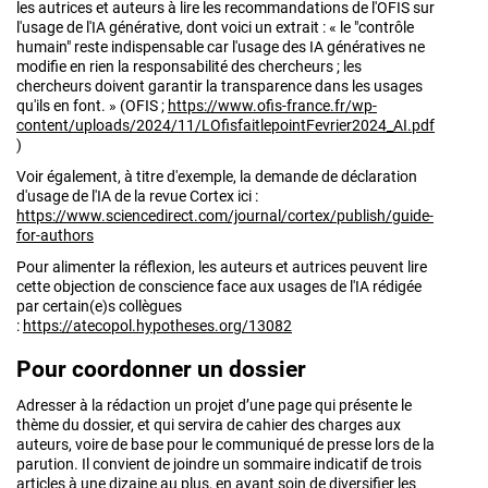
les autrices et auteurs à lire les recommandations de l'OFIS sur
l'usage de l'IA générative, dont voici un extrait : « le "contrôle
humain" reste indispensable car l'usage des IA génératives ne
modifie en rien la responsabilité des chercheurs ; les
chercheurs doivent garantir la transparence dans les usages
qu'ils en font. » (OFIS ;
https://www.ofis-france.fr/wp-
content/uploads/2024/11/LOfisfaitlepointFevrier2024_AI.pdf
)
Voir également, à titre d'exemple, la demande de déclaration
d'usage de l'IA de la revue Cortex ici :
https://www.sciencedirect.com/journal/cortex/publish/guide-
for-authors
Pour alimenter la réflexion, les auteurs et autrices peuvent lire
cette objection de conscience face aux usages de l'IA rédigée
par certain(e)s collègues
:
https://atecopol.hypotheses.org/13082
Pour coordonner un dossier
Adresser à la rédaction un projet d’une page qui présente le
thème du dossier, et qui servira de cahier des charges aux
auteurs, voire de base pour le communiqué de presse lors de la
parution. Il convient de joindre un sommaire indicatif de trois
articles à une dizaine au plus, en ayant soin de diversifier les