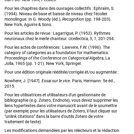
Pour les chapitres dans des ouvrages collectifs : Ephraïm, S.
(1994). Niveau de base et baisse de niveau chez l’écolier
monolingue. In G. Woody (éd.),
Recognition
(pp. 198-203).
New York, Aguirre & Sons.
Pour les articles de revue : Lagarrigue, P. (1952). Rythmes
neuronaux chez le merle chanteur.
Ucellectica
,
5
,
1
, 201-294.
Pour les actes de conférences : Lawvere, F.W. (1996). The
category of categories as a foundation for mathematics.
Proceedings of the Conference on Categorical Algebra
, La
Jolla, 1965 (pp. 1-21). New York, Springer.
Pour une édition originale rééditée/corrigée et/ou augmentée :
Nowhere, J. [1947].
Essai sur le vice
. Paris, Hermann. 5e éd.,
2015.
Pour les utilisatrices et utilisateurs d'un gestionnaire de
bibliographie (e.g. Zotero, Endnote), vous devez supprimer les
liens hypertextes dans votre manuscrit avant de le soumettre
(par exemple, pour les utilisateurs de Zotero, il faut cliquer sur
"unlink citations" dans la barre d'outils Zotero de votre
traitement de texte).
Les modifications demandées par les relecteurs et la rédaction