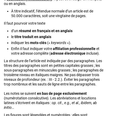
ou en anglais.
À titre indicatif, l’étendue normale d’un article est de
50.000 caractères, soit une vingtaine de pages.
Il faut pourvoir votre texte
d’un
résumé en français et en anglais
le
titre traduit en anglais
indiquer les
mots-clés
(«
keywords
»).
Enfin il faut indiquer votre
affiliation professionnelle
et
votre adresse complète (
adresse électronique
incluse).
La structure de l’article est indiquée par des paragraphes. Les
titres des paragraphes sont en petites capitales grasses ; les
sous-paragraphes en minuscules grasses ; les paragraphes de
troisième niveau en italiques maigres. Ne pas dépasser trois
niveaux de profondeur (ex. : III - 2.2.). Éviter les paragraphes
trop nombreux et les sauts de ligne entre les paragraphes.
Les notes se suivent
en bas de page exclusivement
(numérotation consécutive). Les abréviations et locutions
latines s’écrivent en italiques :
op. cit., e.g., et al., ibidem, ab
initio
…
Les figures sont légendées et numérotées ; elles sont