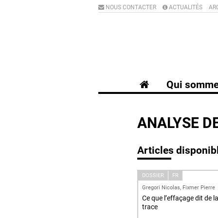
NOUS CONTACTER
ACTUALITÉS
AR
Qui somme
ANALYSE D
Articles disponib
DOSSIER
FR
Gregori Nicolas, Fixmer Pierre
Ce que l’effaçage dit de l
trace