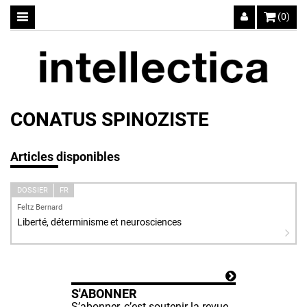
(0)
CONATUS SPINOZISTE
Articles disponibles
DOSSIER
FR
Feltz Bernard
Liberté, déterminisme et neurosciences
S'ABONNER
S’abonner, c’est soutenir la revue