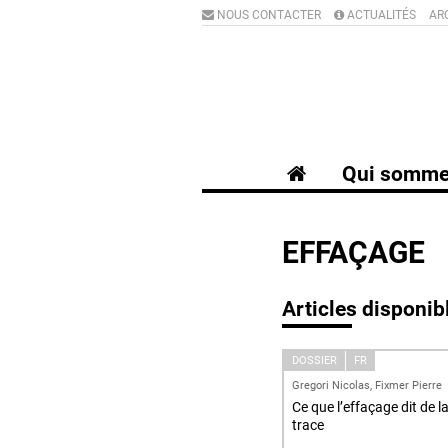
NOUS CONTACTER
ACTUALITÉS
AR
Qui somme
EFFAÇAGE
Articles disponib
DOSSIER
FR
Gregori Nicolas, Fixmer Pierre
Ce que l’effaçage dit de l
trace