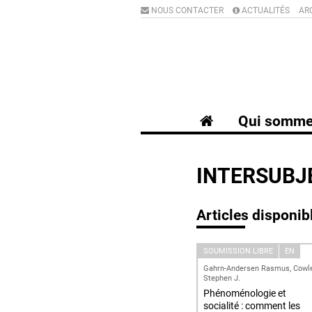
NOUS CONTACTER
ACTUALITÉS
AR
Qui somme
INTERSUBJ
Articles disponib
SOUMISSION LIBRE
EN
Gahrn-Andersen Rasmus, Cowl
Stephen J.
Phénoménologie et
socialité : comment les