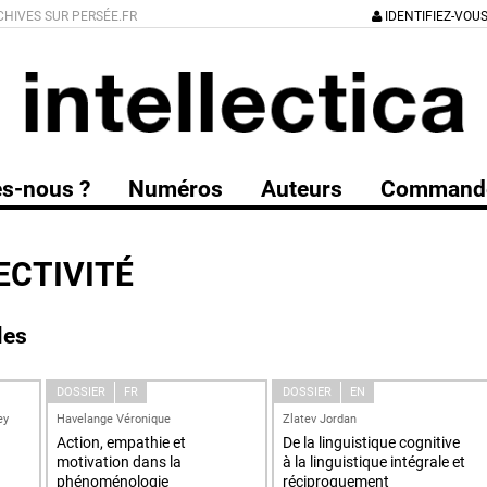
CHIVES SUR PERSÉE.FR
IDENTIFIEZ-VOU
s-nous ?
Numéros
Auteurs
Command
ECTIVITÉ
les
DOSSIER
FR
DOSSIER
EN
ey
Havelange Véronique
Zlatev Jordan
Action, empathie et
De la linguistique cognitive
motivation dans la
à la linguistique intégrale et
phénoménologie
réciproquement