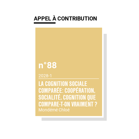
APPEL À CONTRIBUTION
n°88
2028-1
LA COGNITION SOCIALE
COMPARÉE: COOPÉRATION,
SOCIALITÉ, COGNITION QUE
COMPARE-T-ON VRAIMENT ?
Mondémé Chloé