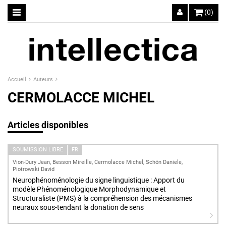
(0)
Accueil
Auteurs
CERMOLACCE MICHEL
Articles disponibles
SOUMISSION LIBRE
FR
Vion-Dury Jean, Besson Mireille, Cermolacce Michel, Schön Daniele,
Piotrowski David
Neurophénoménologie du signe linguistique : Apport du
modèle Phénoménologique Morphodynamique et
Structuraliste (PMS) à la compréhension des mécanismes
neuraux sous-tendant la donation de sens