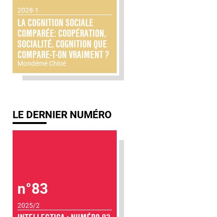
2028-1
LA COGNITION SOCIALE
COMPARÉE: COOPÉRATION,
SOCIALITÉ, COGNITION QUE
COMPARE-T-ON VRAIMENT ?
Mondémé Chloé
LE DERNIER NUMÉRO
n°83
2025/2