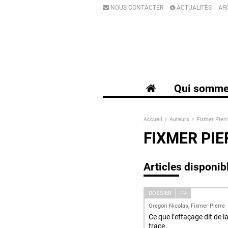
NOUS CONTACTER
ACTUALITÉS
AR
Qui somme
Accueil
Auteurs
Fixmer Pierr
FIXMER PIE
Articles disponib
DOSSIER
FR
Gregori Nicolas, Fixmer Pierre
Ce que l’effaçage dit de l
trace