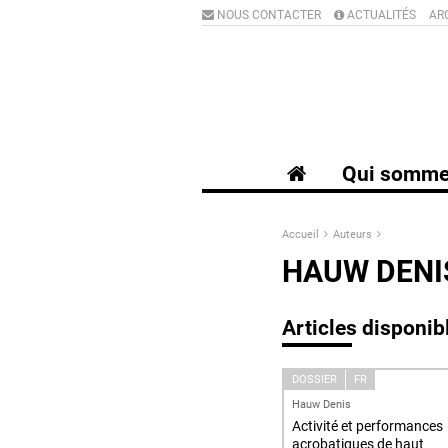
NOUS CONTACTER
ACTUALITÉS
AR
Qui somme
Accueil
Auteurs
HAUW DENI
Articles disponib
DOSSIER
FR
Hauw Denis
Activité et performances
acrobatiques de haut