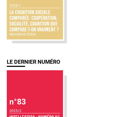
2028-1
LA COGNITION SOCIALE
COMPARÉE: COOPÉRATION,
SOCIALITÉ, COGNITION QUE
COMPARE-T-ON VRAIMENT ?
Mondémé Chloé
LE DERNIER NUMÉRO
n°83
2025/2