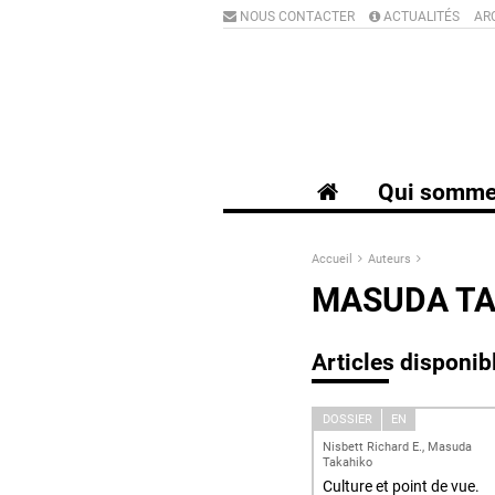
NOUS CONTACTER
ACTUALITÉS
AR
Qui somme
Accueil
Auteurs
MASUDA TA
Articles disponib
DOSSIER
EN
Nisbett Richard E., Masuda
Takahiko
Culture et point de vue.