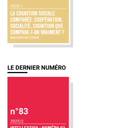
2028-1
LA COGNITION SOCIALE
COMPARÉE: COOPÉRATION,
SOCIALITÉ, COGNITION QUE
COMPARE-T-ON VRAIMENT ?
Mondémé Chloé
LE DERNIER NUMÉRO
n°83
2025/2