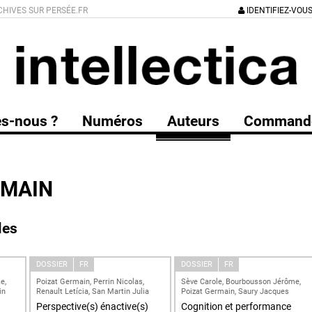
CHIVES SUR PERSÉE.FR
IDENTIFIEZ-VOU
s-nous ?
Numéros
Auteurs
Command
RMAIN
les
DOSSIER
FR
DOSSIER
FR
e,
Poizat Germain, Perrin Nicolas,
Sève Carole, Bourbousson Jérôme,
in
Renault Letícia, San Martin Julia
Poizat Germain, Saury Jacques
Perspective(s) énactive(s)
Cognition et performance