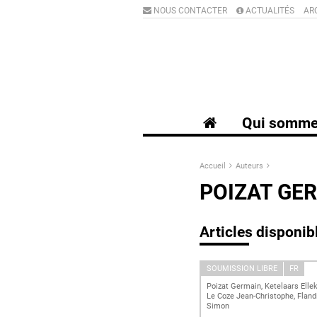
NOUS CONTACTER
ACTUALITÉS
AR
Qui somme
Accueil
Auteurs
POIZAT GE
Articles disponib
SOUMISSION LIBRE
FR
Poizat Germain, Ketelaars Ellek
Le Coze Jean-Christophe, Fland
Simon