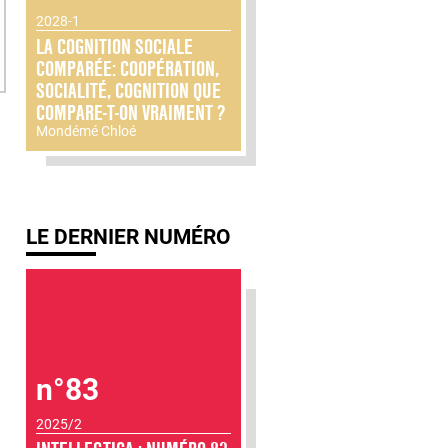
2028-1
LA COGNITION SOCIALE
COMPARÉE: COOPÉRATION,
SOCIALITÉ, COGNITION QUE
COMPARE-T-ON VRAIMENT ?
Mondémé Chloé
LE DERNIER NUMÉRO
n°83
2025/2