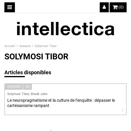
(0)
Accueil
Auteurs
Solymosi Tibor
SOLYMOSI TIBOR
Articles disponibles
DOSSIER
EN
Solymosi Tibor, Shook John
Le neuropragmatisme et la culture de l’enquête : dépasser le
cartésianisme rampant