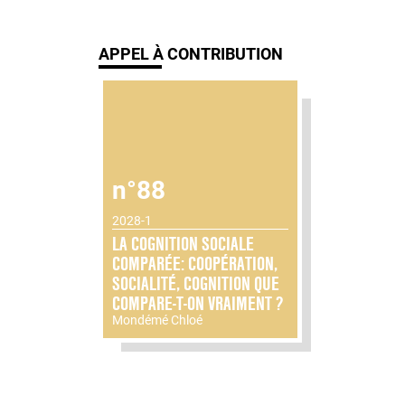
APPEL À CONTRIBUTION
n°88
2028-1
LA COGNITION SOCIALE
COMPARÉE: COOPÉRATION,
SOCIALITÉ, COGNITION QUE
COMPARE-T-ON VRAIMENT ?
Mondémé Chloé