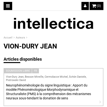
(0)
Accueil
Auteurs
VION-DURY JEAN
Articles disponibles
SOUMISSION LIBRE
FR
Vion-Dury Jean, Besson Mireille, Cermolacce Michel, Schön Daniele,
Piotrowski David
Neurophénoménologie du signe linguistique : Apport du
modèle Phénoménologique Morphodynamique et
Structuraliste (PMS) à la compréhension des mécanismes
neuraux sous-tendant la donation de sens