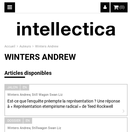
(0)
Accueil
Auteurs
Winters Andrew
WINTERS ANDREW
Articles disponibles
JALON
EN
Winters Andrew, Still Wagon Swan Liz
Est-ce que l'enquête préempte la représentation ? Une réponse
à « Représentation etempirisme radical » de Teed Rockwell
DOSSIER
EN
Winters Andrew, Stillwagon Swan Liz