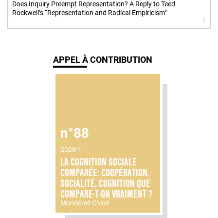
Does Inquiry Preempt Representation? A Reply to Teed
Rockwell’s “Representation and Radical Empiricism”
APPEL À CONTRIBUTION
n°88
2028-1
LA COGNITION SOCIALE
COMPARÉE: COOPÉRATION,
SOCIALITÉ, COGNITION QUE
COMPARE-T-ON VRAIMENT ?
Mondémé Chloé