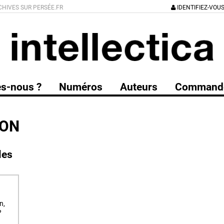
CHIVES SUR PERSÉE.FR
IDENTIFIEZ-VOU
s-nous ?
Numéros
Auteurs
Command
ION
les
n,
?