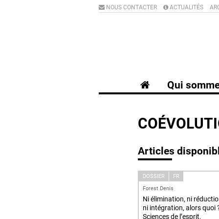
NOUS CONTACTER
ACTUALITÉS
AR
Qui somme
COÉVOLUT
Articles disponib
DOSSIER
FR
Forest Denis
Ni élimination, ni réductio
ni intégration, alors quoi 
Sciences de l’esprit,