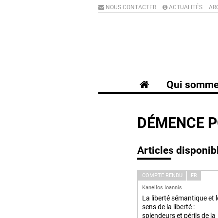
NOUS CONTACTER
ACTUALITÉS
AR
Qui somme
DÉMENCE P
Articles disponib
COMPTE RENDU
FR
Kanellos Ioannis
La liberté sémantique et l
sens de la liberté :
splendeurs et périls de la