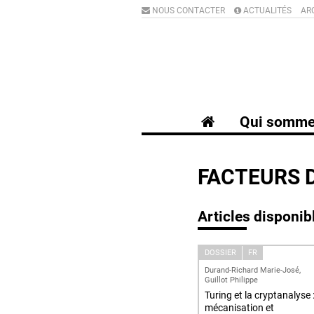
NOUS CONTACTER
ACTUALITÉS
AR
Qui somme
FACTEURS 
Articles disponib
DOSSIER
FR
Durand-Richard Marie-José,
Guillot Philippe
Turing et la cryptanalyse 
mécanisation et