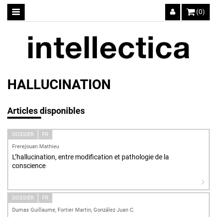
(0)
HALLUCINATION
Articles disponibles
DOSSIER
FR
Frerejouan Mathieu
L’hallucination, entre modification et pathologie de la
conscience
DOSSIER
FR
Dumas Guillaume, Fortier Martin, González Juan C.