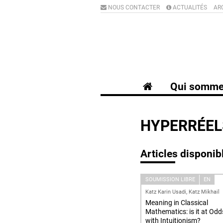
NOUS CONTACTER
ACTUALITÉS
AR
Qui somme
HYPERRÉEL
Articles disponib
SOUMISSION LIBRE
EN
Katz Karin Usadi, Katz Mikhail
Meaning in Classical
Mathematics: is it at Odd
with Intuitionism?