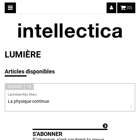
(0)
LUMIÈRE
Articles disponibles
DOSSIER
FR
Lachièze-Rey Marc
La physique continue
S'ABONNER
S’abonner, c’est soutenir la revue