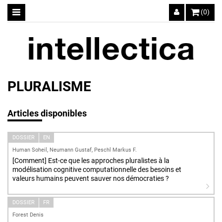
(0)
PLURALISME
Articles disponibles
DOSSIER
EN
Human Soheil, Neumann Gustaf, Peschl Markus F.
[Comment] Est-ce que les approches pluralistes à la
modélisation cognitive computationnelle des besoins et
valeurs humains peuvent sauver nos démocraties ?
DOSSIER
FR
Forest Denis