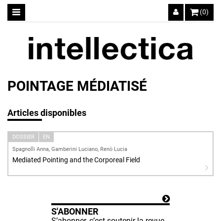
(0)
POINTAGE MÉDIATISÉ
Articles disponibles
DOSSIER
EN
Spagnolli Anna, Gamberini Luciano, Renὸ Lucia
Mediated Pointing and the Corporeal Field
S'ABONNER
S’abonner, c’est soutenir la revue