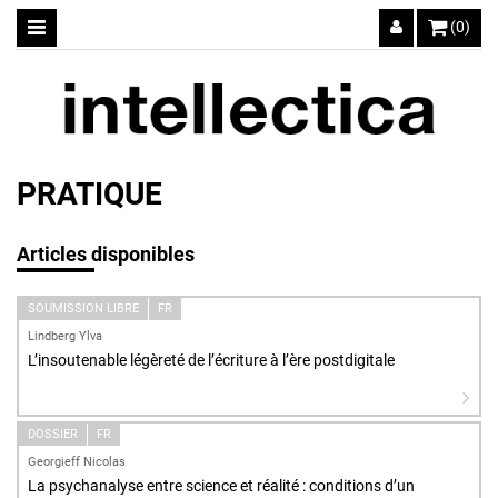
(0)
PRATIQUE
Articles disponibles
SOUMISSION LIBRE
FR
Lindberg Ylva
L’insoutenable légèreté de l’écriture à l’ère postdigitale
DOSSIER
FR
Georgieff Nicolas
La psychanalyse entre science et réalité : conditions d’un