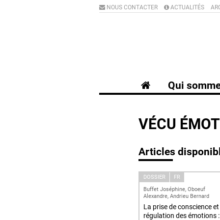
NOUS CONTACTER
ACTUALITÉS
AR
Qui somme
VÉCU ÉMOT
Articles disponib
DOSSIER
FR
Buffet Joséphine, Oboeuf
Alexandre, Andrieu Bernard
La prise de conscience et 
régulation des émotions :