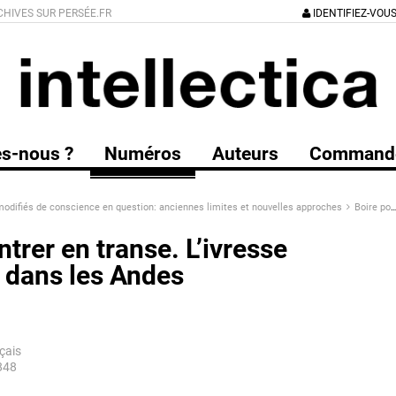
CHIVES SUR PERSÉE.FR
IDENTIFIEZ-VOU
s-nous ?
Numéros
Auteurs
Command
modifiés de conscience en question: anciennes limites et nouvelles approches
Boire pour entrer en transe. L’ivresse du chamane dans les Andes boliviennes
ntrer en transe. L’ivresse
dans les Andes
çais
848