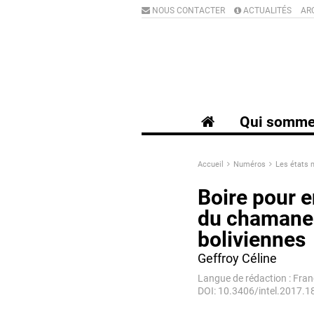
NOUS CONTACTER
ACTUALITÉS
AR
Qui somme
Accueil
Numéros
Les états 
Boire pour e
du chamane 
boliviennes
Geffroy Céline
Langue de rédaction : Fran
DOI: 10.3406/intel.2017.1