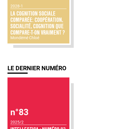
2028-1
LA COGNITION SOCIALE
COMPARÉE: COOPÉRATION,
SOCIALITÉ, COGNITION QUE
COMPARE-T-ON VRAIMENT ?
Mondémé Chloé
LE DERNIER NUMÉRO
n°83
2025/2