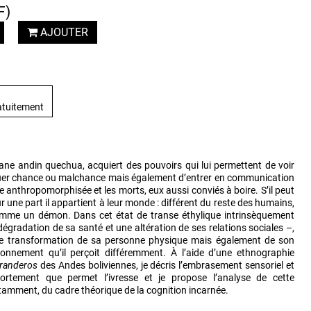
F)
AJOUTER
atuitement
ane andin quechua, acquiert des pouvoirs qui lui permettent de voir
quer chance ou malchance mais également d’entrer en communication
re anthropomorphisée et les morts, eux aussi conviés à boire. S’il peut
ur une part il appartient à leur monde : différent du reste des humains,
comme un démon. Dans cet état de transe éthylique intrinsèquement
e dégradation de sa santé et une altération de ses relations sociales –,
ne transformation de sa personne physique mais également de son
onnement qu’il perçoit différemment. À l’aide d’une ethnographie
randeros
des Andes boliviennes, je décris l’embrasement sensoriel et
ortement que permet l’ivresse et je propose l’analyse de cette
amment, du cadre théorique de la cognition incarnée.