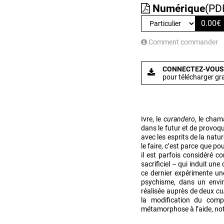
Numérique
(PD
0.00
€
Comment commander
CONNECTEZ-VOUS
pour télécharger gr
Ivre, le
curandero
, le cham
dans le futur et de provo
avec les esprits de la natu
le faire, c’est parce que po
il est parfois considéré 
sacrificiel – qui induit un
ce dernier expérimente u
psychisme, dans un envir
réalisée auprès de deux
cu
la modification du comp
métamorphose à l’aide, not