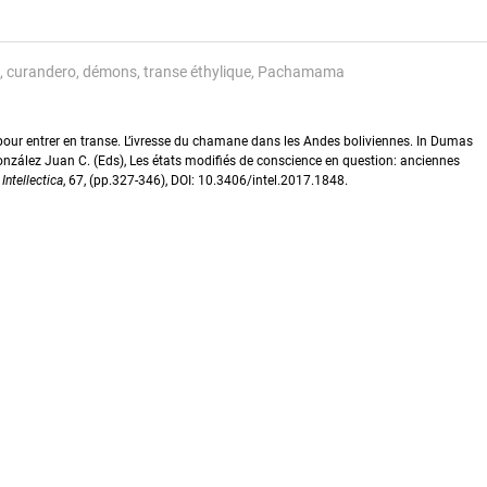
curandero
démons
transe éthylique
Pachamama
 pour entrer en transe. L’ivresse du chamane dans les Andes boliviennes. In Dumas
onzález Juan C. (Eds), Les états modifiés de conscience en question: anciennes
,
Intellectica
, 67, (pp.327-346), DOI: 10.3406/intel.2017.1848.