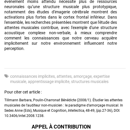
événement moins attendu nécessite plus de ressources
neuronales qu’une structure musicale plus prototypique,
notamment des études d'imagerie cérébrale montrent des
activations plus fortes dans le cortex frontal inférieur. Dans
l'ensemble, les recherches présentées montrent que l'étude des
attentes musicales contribue, avec l'exemple d'une structure
acoustique complexe non-verbale, à mieux comprendre
comment les connaissances que notre cerveau acquière
implicitement sur notre environnement influencent notre
perception.
connaissances implicites
attentes
amorçage
expertise
musicale
apprentissage implicite
structures musicales
Pour citer cet article :
Tillmann Barbara, Poulin-Charronat Bénédicte (2008/1). Étudier les attentes
musicales de l’auditeur non-musicien : le paradigme d’amorçage musical. In
Sedes Anne (Eds), Musique et Cognition,
Intellectica
, 48-49, (pp.27-36), DOI:
10.3406/intel.2008.1238.
APPEL À CONTRIBUTION