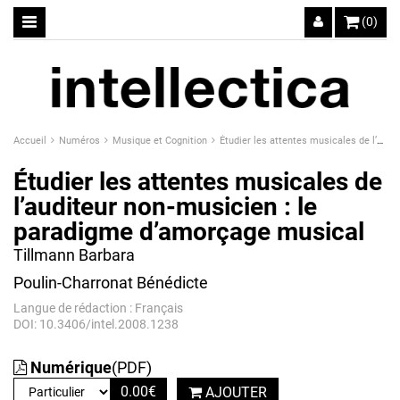
(0)
Accueil
Numéros
Musique et Cognition
Étudier les attentes musicales de l’auditeur non-musicien : le paradigme d’amorçage musical
Étudier les attentes musicales de
l’auditeur non-musicien : le
paradigme d’amorçage musical
Tillmann Barbara
Poulin-Charronat Bénédicte
Langue de rédaction : Français
DOI: 10.3406/intel.2008.1238
Numérique
(PDF)
0.00
€
AJOUTER