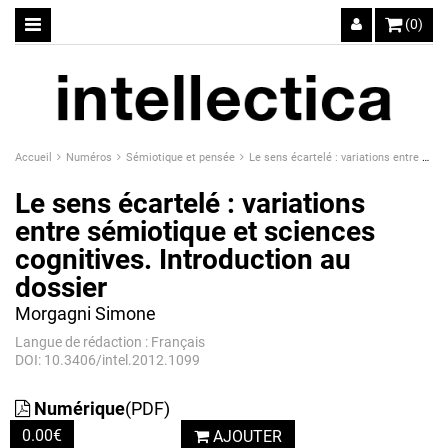
(0)
Accueil
Numéros
Sémiotique et pensée
Le sens écartelé : variations entre sémiotique et sciences cognitives. Introduction au dossier
Le sens écartelé : variations
entre sémiotique et sciences
cognitives. Introduction au
dossier
Morgagni Simone
Langue de rédaction : Français
DOI: 10.3406/intel.2012.1099
Numérique
(PDF)
0.00
€
AJOUTER