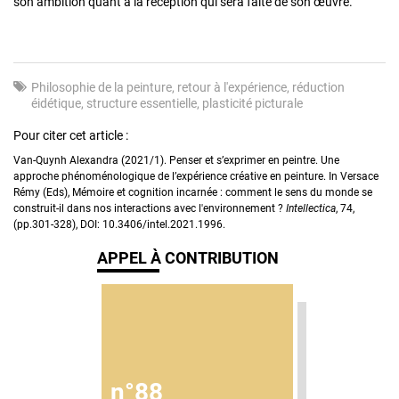
son ambition quant à la réception qui sera faite de son œuvre.
Philosophie de la peinture
retour à l'expérience
réduction
éidétique
structure essentielle
plasticité picturale
Pour citer cet article :
Van-Quynh Alexandra (2021/1). Penser et s’exprimer en peintre. Une
approche phénoménologique de l’expérience créative en peinture. In Versace
Rémy (Eds), Mémoire et cognition incarnée : comment le sens du monde se
construit-il dans nos interactions avec l'environnement ?
Intellectica
, 74,
(pp.301-328), DOI: 10.3406/intel.2021.1996.
APPEL À CONTRIBUTION
n°88