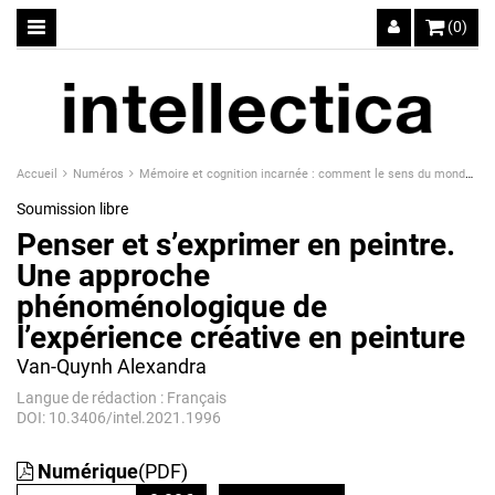
(0)
Accueil
Numéros
Mémoire et cognition incarnée : comment le sens du monde se construit-il dans nos interactions avec l'environnement ?
Soumission libre
Penser et s’exprimer en peintre.
Une approche
phénoménologique de
l’expérience créative en peinture
Van-Quynh Alexandra
Langue de rédaction : Français
DOI: 10.3406/intel.2021.1996
Numérique
(PDF)