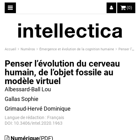
(0)
Accueil
Numéros
Émergence et évolution de la cognition humaine
Penser l’évolution du cerveau humain, de l’objet fossile au modèle virtuel
Penser l’évolution du cerveau
humain, de l’objet fossile au
modèle virtuel
Albessard-Ball Lou
Gallas Sophie
Grimaud-Hervé Dominique
Langue de rédaction : Français
DOI: 10.3406/intel.2020.1963
Numérique
(PDF)