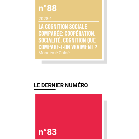
n°88
2028-1
LA COGNITION SOCIALE
COMPARÉE: COOPÉRATION,
SOCIALITÉ, COGNITION QUE
COMPARE-T-ON VRAIMENT ?
Mondémé Chloé
LE DERNIER NUMÉRO
n°83