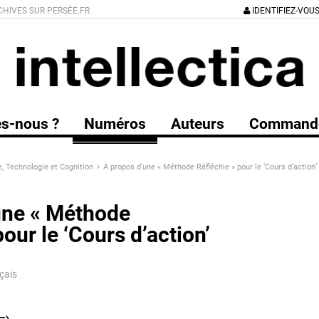
CHIVES SUR PERSÉE.FR
IDENTIFIEZ-VOU
s-nous ?
Numéros
Auteurs
Command
e, Technologie et Cognition
À propos d’une « Méthode Réfléchie » pour le ‘Cours d’action’
une « Méthode
pour le ‘Cours d’action’
çais