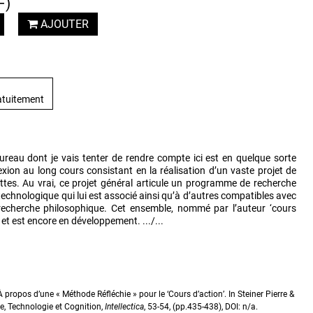
F)
AJOUTER
atuitement
reau dont je vais tenter de rendre compte ici est en quelque sorte
exion au long cours consistant en la réalisation d’un vaste projet de
ttes. Au vrai, ce projet général articule un programme de recherche
chnologique qui lui est associé ainsi qu’à d’autres compatibles avec
recherche philosophique. Cet ensemble, nommé par l’auteur ‘cours
 et est encore en développement. .../...
 propos d’une « Méthode Réfléchie » pour le ‘Cours d’action’. In Steiner Pierre &
e, Technologie et Cognition,
Intellectica
, 53-54, (pp.435-438), DOI: n/a.