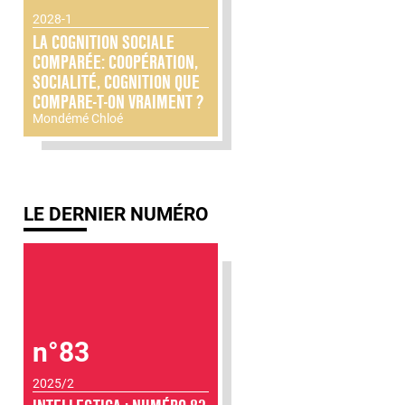
2028-1
LA COGNITION SOCIALE
COMPARÉE: COOPÉRATION,
SOCIALITÉ, COGNITION QUE
COMPARE-T-ON VRAIMENT ?
Mondémé Chloé
LE DERNIER NUMÉRO
n°83
2025/2