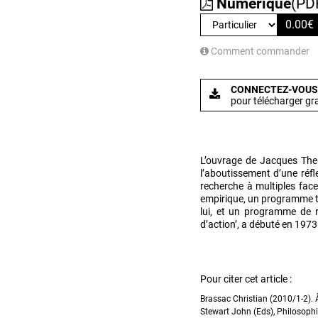
Numérique
(PD
0.00
€
Comment commander
CONNECTEZ-VOUS
pour télécharger gr
L’ouvrage de Jacques Theu
l’aboutissement d’une réfl
recherche à multiples face
empirique, un programme te
lui, et un programme de 
d’action’, a débuté en 1973
Pour citer cet article :
Brassac Christian (2010/1-2). À
Stewart John (Eds), Philosophi