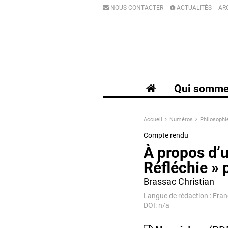
NOUS CONTACTER
ACTUALITÉS
AR
Qui somme
Accueil
Numéros
Philosophi
Compte rendu
À propos d’
Réfléchie » 
Brassac Christian
Langue de rédaction : Fran
DOI: n/a