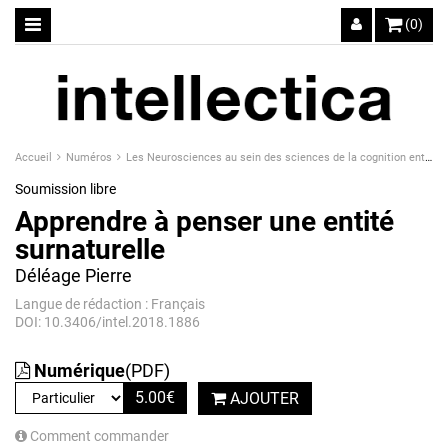
(0)
Accueil
Numéros
Les Neurosciences au sein des sciences de la cognition entre neuroenthousiasme et neuroscepticisme
Soumission libre
Apprendre à penser une entité
surnaturelle
Déléage Pierre
Langue de rédaction : Français
DOI: 10.3406/intel.2018.1886
Numérique
(PDF)
5.00
€
AJOUTER
Comment commander