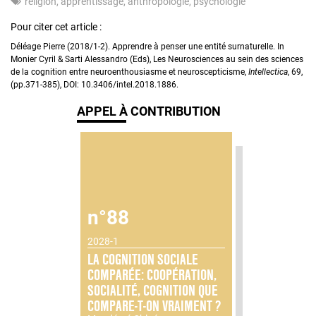
religion
apprentissage
anthropologie
psychologie
Pour citer cet article :
Déléage Pierre (2018/1-2). Apprendre à penser une entité surnaturelle. In
Monier Cyril & Sarti Alessandro (Eds), Les Neurosciences au sein des sciences
de la cognition entre neuroenthousiasme et neuroscepticisme,
Intellectica
, 69,
(pp.371-385), DOI: 10.3406/intel.2018.1886.
APPEL À CONTRIBUTION
n°88
2028-1
LA COGNITION SOCIALE
COMPARÉE: COOPÉRATION,
SOCIALITÉ, COGNITION QUE
COMPARE-T-ON VRAIMENT ?