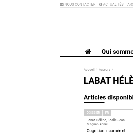
NOUS CONTACTER
ACTUALITÉS
AR
Qui somme
Accueil
Auteurs
LABAT HÉL
Articles disponib
DOSSIER
FR
Labat Hélène, Écalle Jean,
Magnan Annie
Cognition incarnée et