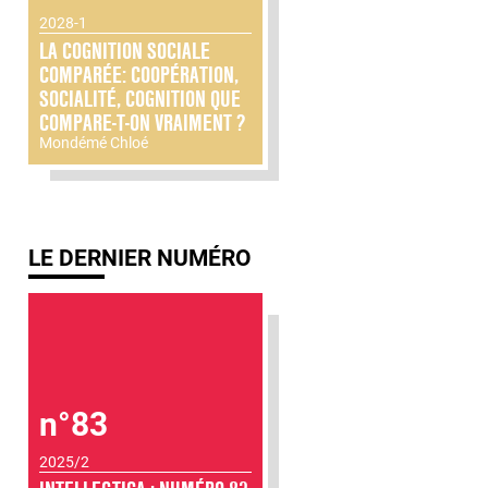
2028-1
LA COGNITION SOCIALE
COMPARÉE: COOPÉRATION,
SOCIALITÉ, COGNITION QUE
COMPARE-T-ON VRAIMENT ?
Mondémé Chloé
LE DERNIER NUMÉRO
n°83
2025/2