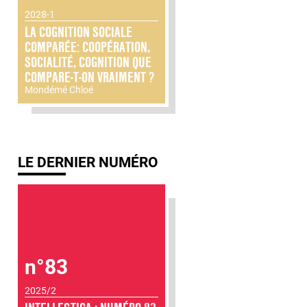
2028-1
LA COGNITION SOCIALE
COMPARÉE: COOPÉRATION,
SOCIALITÉ, COGNITION QUE
COMPARE-T-ON VRAIMENT ?
Mondémé Chloé
LE DERNIER NUMÉRO
n°83
2025/2