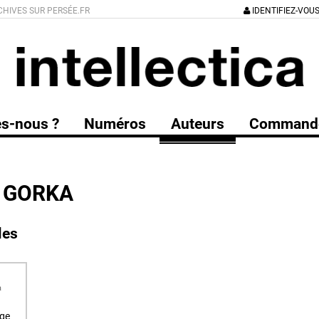
CHIVES SUR PERSÉE.FR
IDENTIFIEZ-VOU
s-nous ?
Numéros
Auteurs
Command
 GORKA
les
a
age