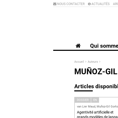
NOUS CONTACTER
ACTUALITÉS
AR
Qui somme
Accueil
Auteurs
MUÑOZ-GIL
Articles disponib
DOSSIER
EN
van Lier Maud, Muñoz-Gil Gork
Agentivité artificielle et
grands modèles de lang