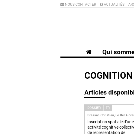
NOUS CONTACTER
ACTUALITÉS
AR
Qui somme
COGNITION 
Articles disponib
DOSSIER
FR
Brassac Christian, Le Ber Flor
Inscription spatiale d’une
activité cognitive collecti
de représentation de