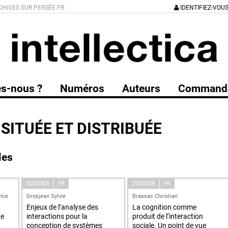
CHIVES SUR PERSÉE.FR
IDENTIFIEZ-VOU
s-nous ?
Numéros
Auteurs
Command
SITUÉE ET DISTRIBUÉE
les
DOSSIER
FR
DOSSIER
FR
ence
Grosjean Sylvie
Brassac Christian
Enjeux de l’analyse des
La cognition comme
ve
interactions pour la
produit de l’interaction
conception de systèmes
sociale. Un point de vue