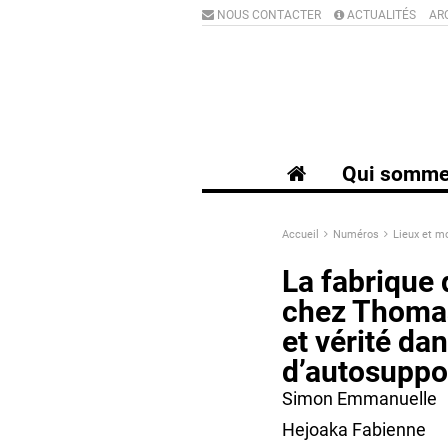
NOUS CONTACTER
ACTUALITÉS
AR
Qui somme
Accueil
Numéros
Lieux et mo
La fabrique 
chez Thomas
et vérité da
d’autosuppo
Simon Emmanuelle
Hejoaka Fabienne