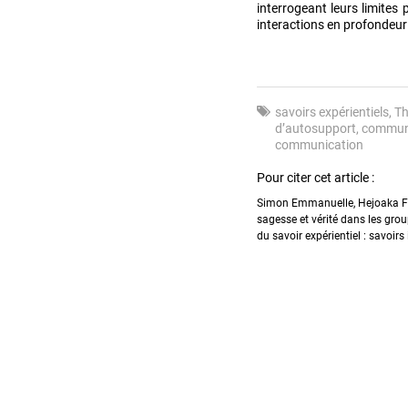
interrogeant leurs limites 
interactions en profondeur
savoirs expérientiels
T
d’autosupport
communi
communication
Pour citer cet article :
Simon Emmanuelle, Hejoaka Fab
sagesse et vérité dans les gro
du savoir expérientiel : savoirs