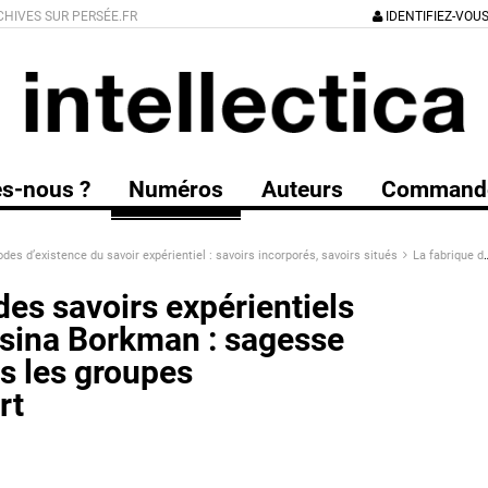
CHIVES SUR PERSÉE.FR
IDENTIFIEZ-VOU
s-nous ?
Numéros
Auteurs
Command
des d’existence du savoir expérientiel : savoirs incorporés, savoirs situés
La fabrique des savoirs expérientiels chez Thomasina Borkman : sagesse et vérité dans les groupes d’autosupport
des savoirs expérientiels
ina Borkman : sagesse
ns les groupes
rt