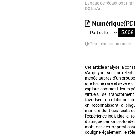
Langue de rédaction : Fran
DOI: n/a
Numérique
(PD
5.00
€
Comment commander
Cet article analyse la cons
s’appuyant sur une relect
menée auprès d’un groupe 
une forme rare et sévère d’é
explore comment les expér
virtuels, se transforme
favorisent un dialogue hor
en reconnaissant la singu
manière dont ces récits d
l’expérience individuelle, 
distingue par sa profondeu
mobiliser des apprentissa
souligne également le rôl