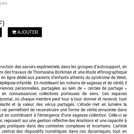
çais
F)
AJOUTER
truction des savoirs expérientiels dans les groupes d’autosupport, en
ure des travaux de Thomasina Borkman et une étude ethnographique
en ligne dédié aux parents d’enfants atteints du syndrome de West,
pilepsie infantile. En mobilisant les notions de sagesse et de vérité, il
iences personnelles, partagées au sein de « cercles de partage »
nt en connaissances collectives porteuses de sens. Ces espaces
izontal, où chaque membre peut tour à tour donner et recevoir, tout
larité et la valeur des vécus partagés. L’étude met en lumière la
e vie permettent de reconstruire une forme de vérité enracinée dans
tout en contribuant à l’émergence d’une sagesse collective. Celle-ci se
r, reposant sur une gestion réfléchie des émotions et une capacité à
ges pratiques dans des contextes complexes et incertains. L'article
e central des dispositifs numériques dans ces dynamiques, tout en