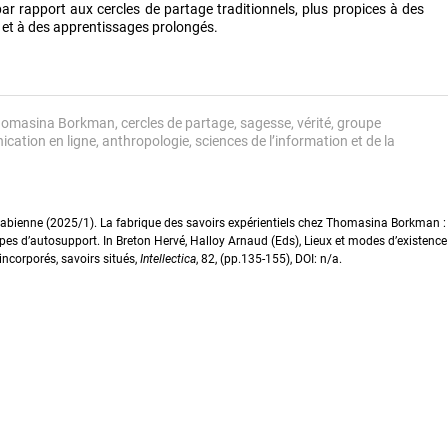
par rapport aux cercles de partage traditionnels, plus propices à des
 et à des apprentissages prolongés.
homasina Borkman
cercles de partage
sagesse
vérité
groupe
cation en ligne
anthropologie
sciences de l’information et de la
ienne (2025/1). La fabrique des savoirs expérientiels chez Thomasina Borkman :
upes d’autosupport. In Breton Hervé, Halloy Arnaud (Eds), Lieux et modes d’existence
 incorporés, savoirs situés,
Intellectica
, 82, (pp.135-155), DOI: n/a.