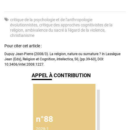
critique de la psychologie et de l'anthropologie
évolutionnistes
critique des approches cognitivistes de la
religion
ambivalence du sacré à l'égard de la violence
christianisme
Pour citer cet article :
Dupuy Jean-Pierre (2008/3). La religion, nature ou surnature ? In Lassègue
Jean (Eds), Religion et Cognition,
Intellectica
, 50, (pp.39-60), DOI:
10.3406/intel.2008.1227.
APPEL À CONTRIBUTION
n°88
2028-1