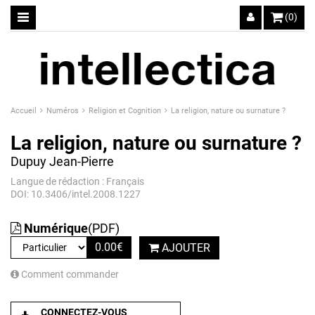
(0)
Accueil
Numéros
Religion et Cognition
La religion, nature ou surnature ?
La religion, nature ou surnature ?
Dupuy Jean-Pierre
Langue de rédaction : Français
DOI: 10.3406/intel.2008.1227
Numérique
(PDF)
0.00
€
AJOUTER
Comment commander
CONNECTEZ-VOUS