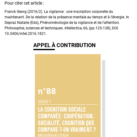
Pour citer cet article :
Franck Georg (2016/2). La vigilance : une inscription corporelle du
maintenant. De la relation de la présence mentale au temps et à l’énergie. In
Depraz Natalie (Eds), Phénoménologie de la vigilance et de l'attention.
Philosophie, sciences et techniques.
Intellectica
, 66, (pp.125-138), DOI:
10.3406/intel.2016.1821.
APPEL À CONTRIBUTION
n°88
2028-1
LA COGNITION SOCIALE
COMPARÉE: COOPÉRATION,
SOCIALITÉ, COGNITION QUE
COMPARE-T-ON VRAIMENT ?
Mondémé Chloé