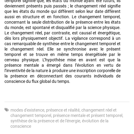
temporel signifie que, les états du monde ayant été futurs, ils
deviennent présents puis passés ; le changement réel signifie
que les états du monde qui diffèrent selon leur date diffèrent
aussi en structure et en fonction. Le changement temporel,
concernant la seule distribution de la présence entre les états
du monde, est spontané et disqualifié par la science physique.
Le changement réel, par contraste, est causal et énergétique,
dès lors physiquement objectif. La vigilance correspond à un
cas remarquable de synthèse entre le changement temporel et
le changement réel. Elle se synchronise avec le présent
temporel et se trouve en même temps énergétisée par le
cerveau physique. L’hypothèse mise en avant est que la
présence mentale a émergé dans l’évolution en vertu de
l’inventivité de la nature à produire une inscription corporelle de
la présence en déconnectant des courants individuels de
conscience du flux global du temps.
modes d'existence
présence et réalité
changement réel et
changement temporel
présence mentale et présent temporel
synthèse de la présence et de l'énergie
évolution de la
conscience