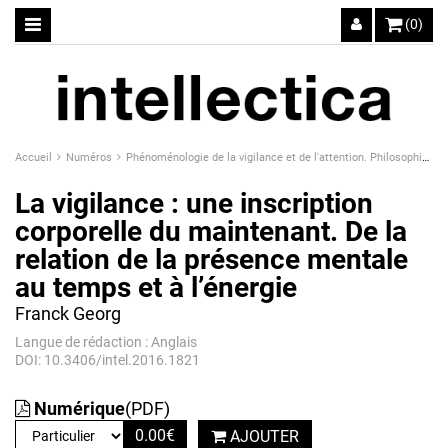
(0)
Accueil
Numéros
Phénoménologie de la vigilance et de l'attention. Philosophie, sciences et techniques.
La vigilance : une inscription
corporelle du maintenant. De la
relation de la présence mentale
au temps et à l’énergie
Franck Georg
Langue de rédaction : Anglais
DOI: 10.3406/intel.2016.1821
Numérique
(PDF)
0.00
€
AJOUTER