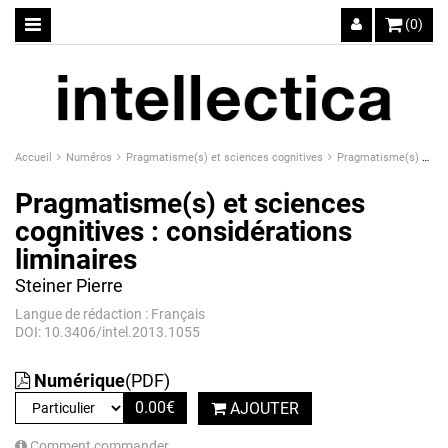
(0)
Accueil
Numéros
Pragmatisme(s) et sciences cognitives
Pragmatisme(s) et sciences cognitives : considérations liminaires
Pragmatisme(s) et sciences
cognitives : considérations
liminaires
Steiner Pierre
Langue de rédaction : Français
DOI: 10.3406/intel.2013.1055
Numérique
(PDF)
0.00
€
AJOUTER
Comment commander