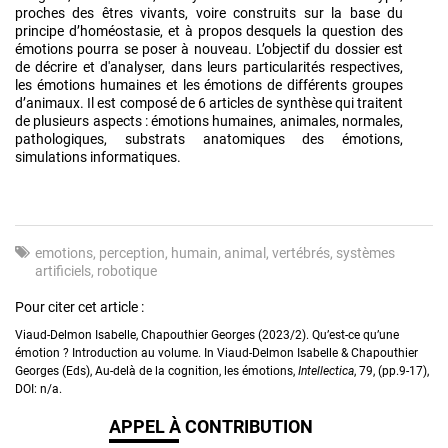
proches des êtres vivants, voire construits sur la base du
principe d’homéostasie, et à propos desquels la question des
émotions pourra se poser à nouveau. L’objectif du dossier est
de décrire et d'analyser, dans leurs particularités respectives,
les émotions humaines et les émotions de différents groupes
d’animaux. Il est composé de 6 articles de synthèse qui traitent
de plusieurs aspects : émotions humaines, animales, normales,
pathologiques, substrats anatomiques des émotions,
simulations informatiques.
emotions
perception
humain
animal
vertébrés
systèmes
artificiels
robotique
Pour citer cet article :
Viaud-Delmon Isabelle, Chapouthier Georges (2023/2). Qu’est-ce qu’une
émotion ? Introduction au volume. In Viaud-Delmon Isabelle & Chapouthier
Georges (Eds), Au-delà de la cognition, les émotions,
Intellectica
, 79, (pp.9-17),
DOI: n/a.
APPEL À CONTRIBUTION