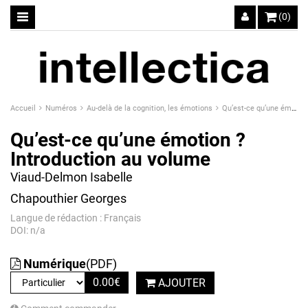
(0)
Accueil
Numéros
Au-delà de la cognition, les émotions
Qu’est-ce qu’une émotion ? Introduction au volume
Qu’est-ce qu’une émotion ?
Introduction au volume
Viaud-Delmon Isabelle
Chapouthier Georges
Langue de rédaction : Français
DOI: n/a
Numérique
(PDF)
0.00
€
AJOUTER