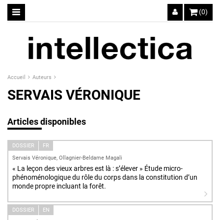
(0)
Accueil
Auteurs
SERVAIS VÉRONIQUE
Articles disponibles
DOSSIER
FR
Servais Véronique, Ollagnier-Beldame Magali
« La leçon des vieux arbres est là : s’élever » Étude micro-
phénoménologique du rôle du corps dans la constitution d’un
monde propre incluant la forêt.
DOSSIER
EN