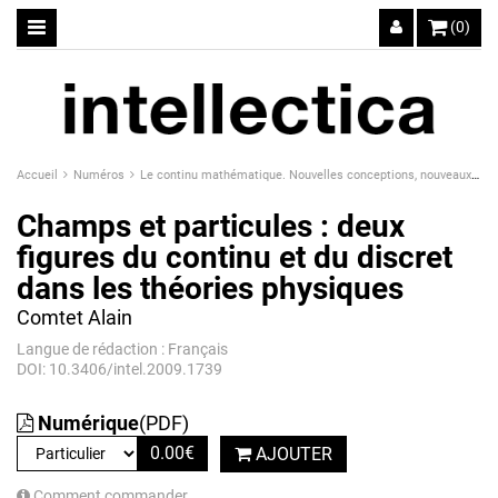
(0)
Accueil
Numéros
Le continu mathématique. Nouvelles conceptions, nouveaux enjeux
Champs et particules : deux
figures du continu et du discret
dans les théories physiques
Comtet Alain
Langue de rédaction : Français
DOI: 10.3406/intel.2009.1739
Numérique
(PDF)
0.00
€
AJOUTER
Comment commander