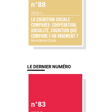
n°88
2028-1
LA COGNITION SOCIALE
COMPARÉE: COOPÉRATION,
SOCIALITÉ, COGNITION QUE
COMPARE-T-ON VRAIMENT ?
Mondémé Chloé
LE DERNIER NUMÉRO
n°83