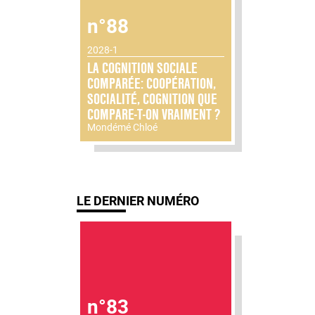
n°88
2028-1
LA COGNITION SOCIALE
COMPARÉE: COOPÉRATION,
SOCIALITÉ, COGNITION QUE
COMPARE-T-ON VRAIMENT ?
Mondémé Chloé
LE DERNIER NUMÉRO
n°83