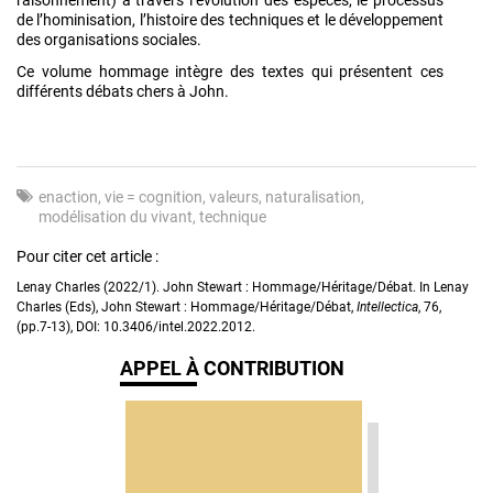
de l’hominisation, l’histoire des techniques et le développement
des organisations sociales.
Ce volume hommage intègre des textes qui présentent ces
différents débats chers à John.
enaction
vie = cognition
valeurs
naturalisation
modélisation du vivant
technique
Pour citer cet article :
Lenay Charles (2022/1). John Stewart : Hommage/Héritage/Débat. In Lenay
Charles (Eds), John Stewart : Hommage/Héritage/Débat,
Intellectica
, 76,
(pp.7-13), DOI: 10.3406/intel.2022.2012.
APPEL À CONTRIBUTION