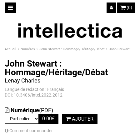
(0)
Accueil
Numéros
John Stewart : Hommage/Héritage/Débat
John Stewart : Hommage/Héritage/Débat
John Stewart :
Hommage/Héritage/Débat
Lenay Charles
Langue de rédaction : Français
DOI: 10.3406/intel.2022.2012
Numérique
(PDF)
0.00
€
AJOUTER
Comment commander