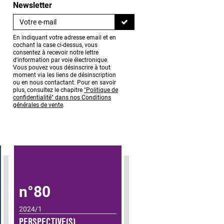
Newsletter
En indiquant votre adresse email et en
cochant la case ci-dessus, vous
consentez à recevoir notre lettre
d'information par voie électronique.
Vous pouvez vous désinscrire à tout
moment via les liens de désinscription
ou en nous contactant. Pour en savoir
plus, consultez le chapitre
"Politique de
confidentialité" dans nos Conditions
générales de vente
.
n°80
n°79
2024/1
PERSPECTIVE(S)
2023/2