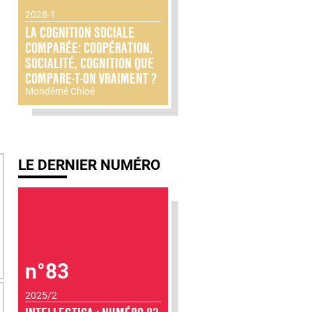
2028-1
LA COGNITION SOCIALE
COMPARÉE: COOPÉRATION,
SOCIALITÉ, COGNITION QUE
COMPARE-T-ON VRAIMENT ?
Mondémé Chloé
LE DERNIER NUMÉRO
n°83
2025/2