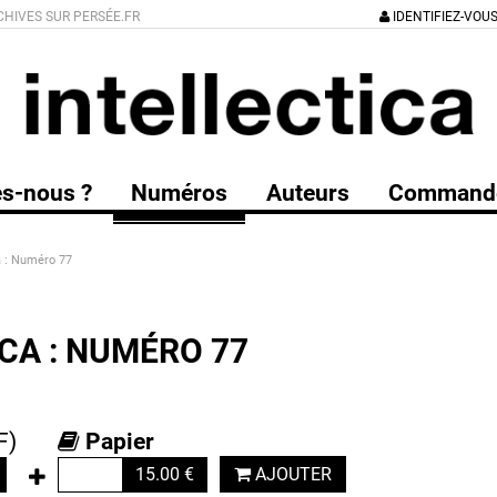
CHIVES SUR PERSÉE.FR
IDENTIFIEZ-VOU
s-nous ?
Numéros
Auteurs
Command
a : Numéro 77
CA : NUMÉRO 77
F)
Papier
15.00
€
AJOUTER