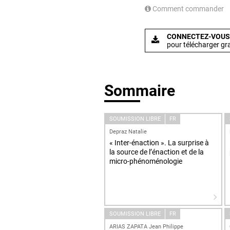
Comment commander
CONNECTEZ-VOUS
pour télécharger gr
Sommaire
SOUMISSION LIBRE
FR
Depraz Natalie
« Inter-énaction ». La surprise à
la source de l’énaction et de la
micro-phénoménologie
SOUMISSION LIBRE
FR
ARIAS ZAPATA Jean Philippe