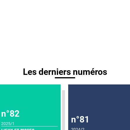
Les derniers numéros
n°82
n°81
2025/1
2024/2