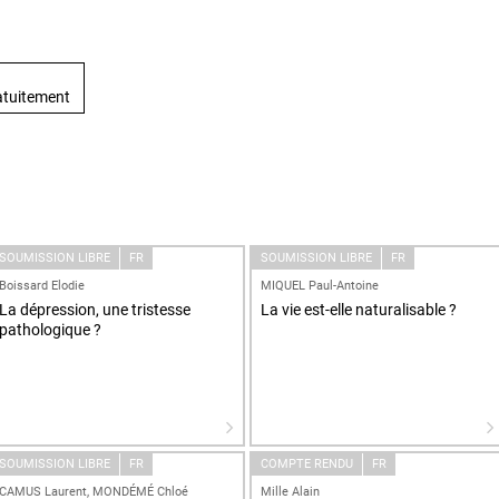
atuitement
SOUMISSION LIBRE
FR
SOUMISSION LIBRE
FR
Boissard Elodie
MIQUEL Paul-Antoine
La dépression, une tristesse
La vie est-elle naturalisable ?
pathologique ?
SOUMISSION LIBRE
FR
COMPTE RENDU
FR
CAMUS Laurent, MONDÉMÉ Chloé
Mille Alain