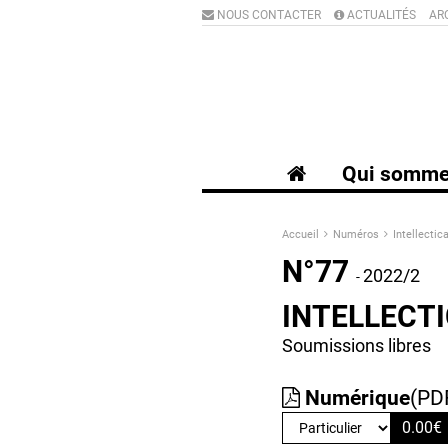
NOUS CONTACTER
ACTUALITÉS
AR
Qui somme
Accueil
Numéros
Intellectic
N°77
2022/2
-
INTELLECTI
Soumissions libres
Numérique
(PD
0.00
€